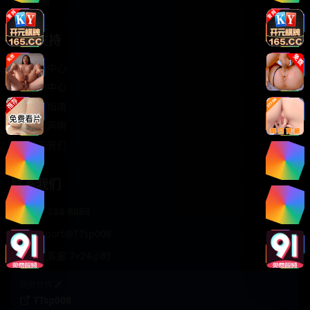
轻松喜剧
服务支持
客服中心
帮助中心
使用指南
版权声明
关于我们
联系我们
400-888-8888
support@TTsp008
在线客服 7×24小时
商务合作✈️
TTsp008