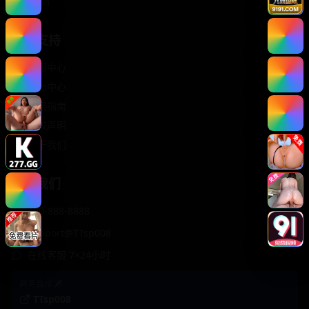
轻松喜剧
服务支持
客服中心
帮助中心
使用指南
版权声明
关于我们
联系我们
400-888-8888
support@TTsp008
在线客服 7×24小时
商务合作✈️
TTsp008