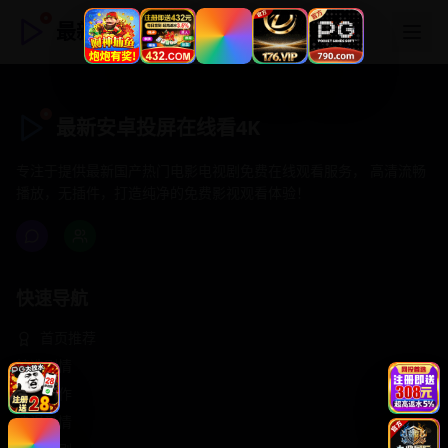
最新安卓投屏在线看4K
最新安卓投屏在线看4K
专注于提供最新国产热门电影电视剧免费在线观看服务， 高清流畅
播放，无插件，打造纯净的免费影视观看体验！
快速导航
首页推荐
精选剧情
热门动作
浪漫爱情